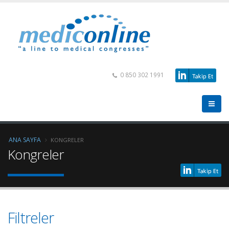
0 850 302 1991
ANA SAYFA
KONGRELER
Kongreler
Filtreler