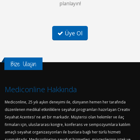
planlayın!
Üye Ol
Bize Ulaşın
Mediconline Hakkında
Mediconline, 25 yılı aşkın deneyimi ile, dünyanın hemen her tarafında
düzenlenen medikal etkinliklere seyahat programları hazırlayan Creativ
Seyahat Acentesi’ ne ait bir markadır. Müşterisi olan hekimler ve ilaç
firmaları için, uluslararası kongre, konferans ve sempozyumlara katılım
amaçlı seyahat organizasyonları ile bunlara bağlı her türlü hizmeti
sunmaktadır. Mediconline’nın seyahat hizmetleri, müşterilerinin istek ve