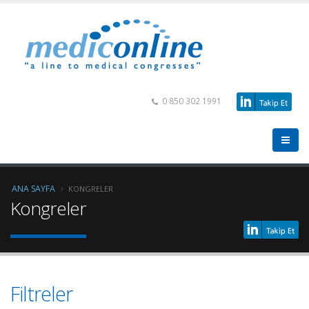
0 850 302 1991
ANA SAYFA
KONGRELER
Kongreler
Filtreler