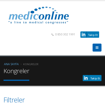
0 850 302 1991
ANA SAYFA
KONGRELER
Kongreler
Filtreler