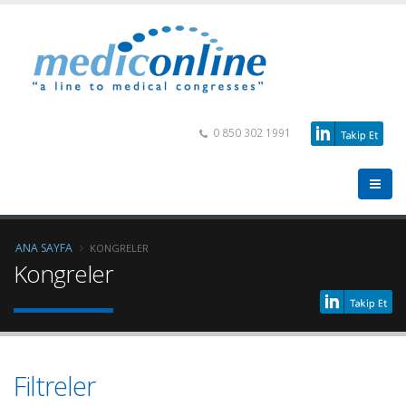
0 850 302 1991
ANA SAYFA
KONGRELER
Kongreler
Filtreler