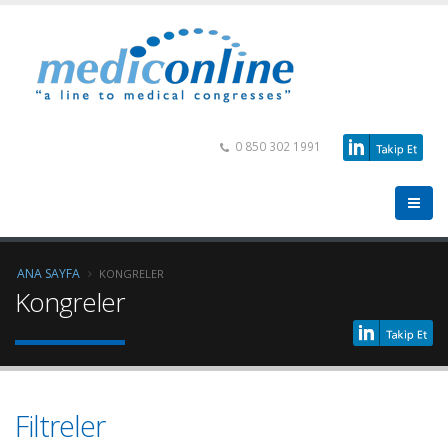
0 850 302 1991
ANA SAYFA
KONGRELER
Kongreler
Filtreler