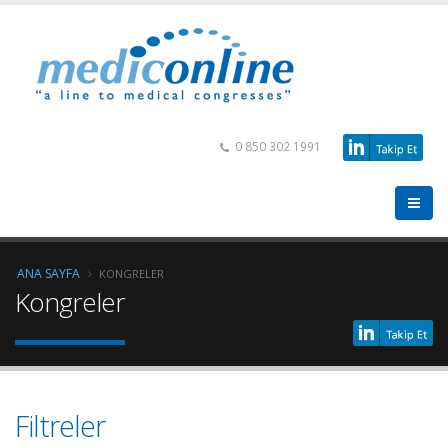
0 850 302 1991
ANA SAYFA
KONGRELER
Kongreler
Filtreler