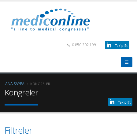
0 850 302 1991
ANA SAYFA
KONGRELER
Kongreler
Filtreler