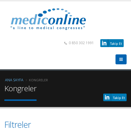
0 850 302 1991
ANA SAYFA
KONGRELER
Kongreler
Filtreler