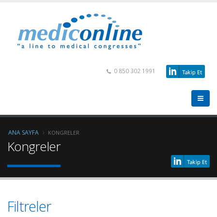
0 850 302 1991
ANA SAYFA
KONGRELER
Kongreler
Filtreler