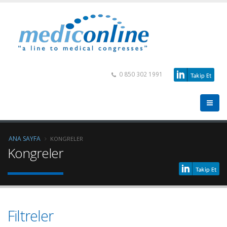
0 850 302 1991
ANA SAYFA
KONGRELER
Kongreler
Filtreler