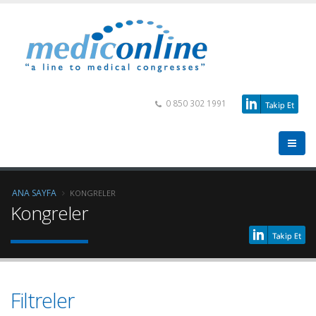
0 850 302 1991
ANA SAYFA
KONGRELER
Kongreler
Filtreler