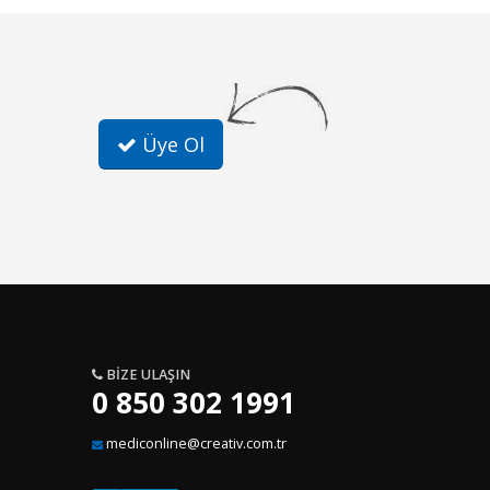
Üye Ol
BIZE ULAŞIN
0 850 302 1991
mediconline@creativ.com.tr