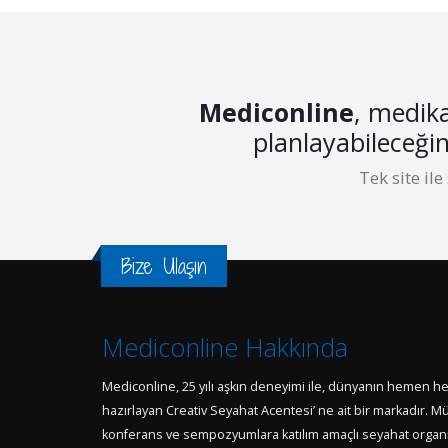
Mediconline
, medika
planlayabileceği
Tek site ile
Bize Ulaşın
Mediconline Hakkında
Mediconline, 25 yılı aşkın deneyimi ile, dünyanın hemen h
hazırlayan Creativ Seyahat Acentesi’ ne ait bir markadır. Müş
konferans ve sempozyumlara katılım amaçlı seyahat organiz