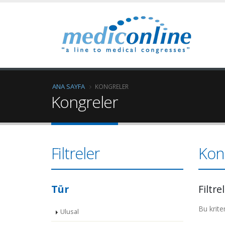
ANA SAYFA
KONGRELER
Kongreler
Filtreler
Kon
Tür
Filtre
Bu krite
Ulusal