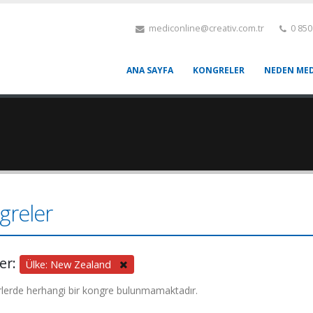
mediconline@creativ.com.tr
0 850
ANA SAYFA
KONGRELER
NEDEN MED
greler
ler:
Ülke: New Zealand
rlerde herhangi bir kongre bulunmamaktadır.