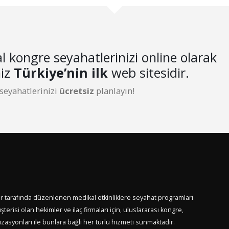
l kongre seyahatlerinizi online olarak
niz
Türkiye’nin ilk
web sitesidir.
 seyahatlerinizi
ücretsiz
planlayın!
er tarafında düzenlenen medikal etkinliklere seyahat programları
terisi olan hekimler ve ilaç firmaları için, uluslararası kongre,
asyonları ile bunlara bağlı her türlü hizmeti sunmaktadır.