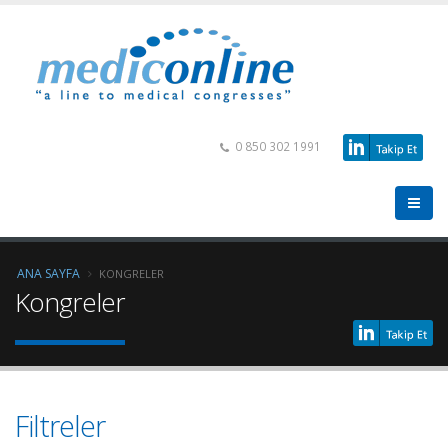
0 850 302 1991
ANA SAYFA
KONGRELER
Kongreler
Filtreler