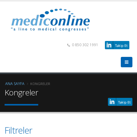
0 850 302 1991
ANA SAYFA
KONGRELER
Kongreler
Filtreler