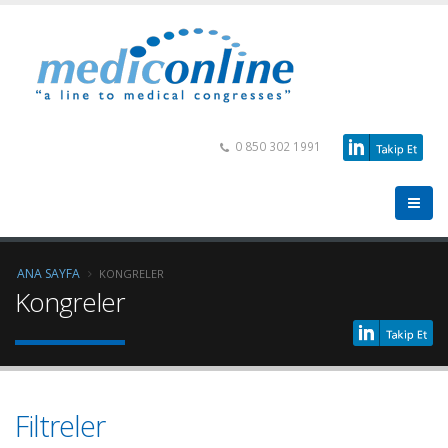
0 850 302 1991
ANA SAYFA
KONGRELER
Kongreler
Filtreler