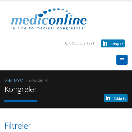
0 850 302 1991
ANA SAYFA
KONGRELER
Kongreler
Filtreler