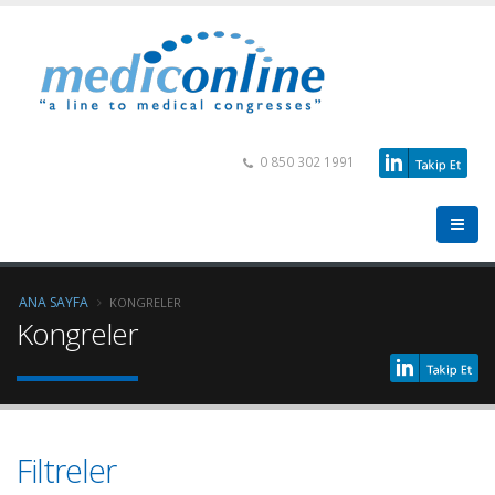
0 850 302 1991
ANA SAYFA
KONGRELER
Kongreler
Filtreler