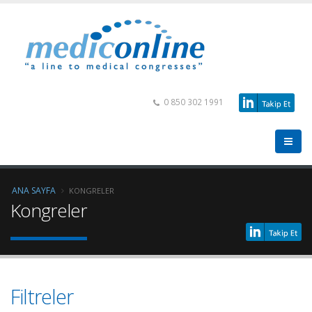
0 850 302 1991
ANA SAYFA
KONGRELER
Kongreler
Filtreler