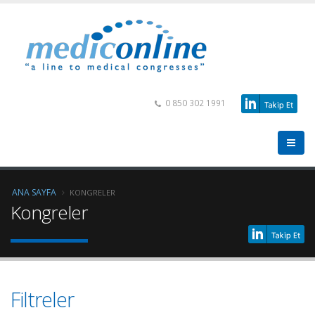
0 850 302 1991
ANA SAYFA
KONGRELER
Kongreler
Filtreler