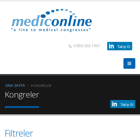
0 850 302 1991
ANA SAYFA
KONGRELER
Kongreler
Filtreler