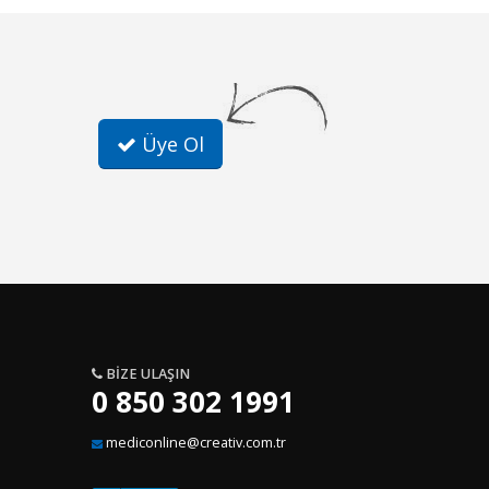
Üye Ol
BIZE ULAŞIN
0 850 302 1991
mediconline@creativ.com.tr