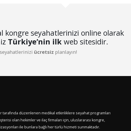
l kongre seyahatlerinizi online olarak
niz
Türkiye’nin ilk
web sitesidir.
 seyahatlerinizi
ücretsiz
planlayın!
er tarafında düzenlenen medikal etkinliklere seyahat programları
terisi olan hekimler ve ilaç firmaları için, uluslararası kongre,
asyonları ile bunlara bağlı her türlü hizmeti sunmaktadır.