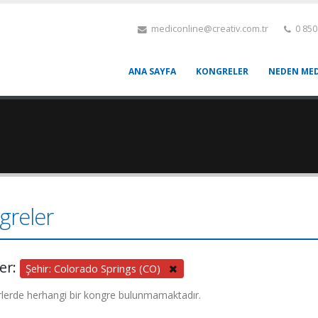
mediconline@creativ.com.tr
0 850
ANA SAYFA
KONGRELER
NEDEN MED
greler
ler:
Şehir: Colorado Springs (CO)
rlerde herhangi bir kongre bulunmamaktadır.