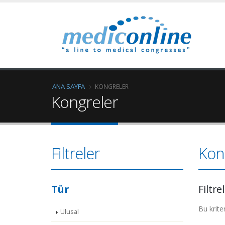
ANA SAYFA
KONGRELER
Kongreler
Filtreler
Kon
Tür
Filtre
Bu krite
Ulusal