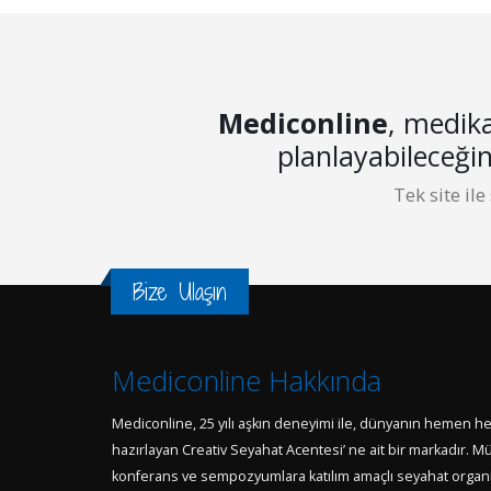
Mediconline
, medika
planlayabileceği
Tek site ile
Bize Ulaşın
Mediconline Hakkında
Mediconline, 25 yılı aşkın deneyimi ile, dünyanın hemen h
hazırlayan Creativ Seyahat Acentesi’ ne ait bir markadır. Müş
konferans ve sempozyumlara katılım amaçlı seyahat organiz