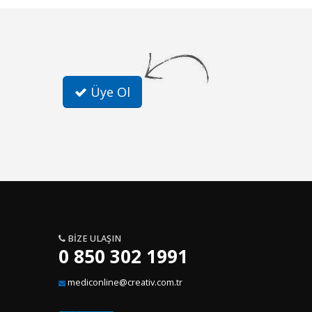
Üye Ol
BIZE ULAŞIN
0 850 302 1991
mediconline@creativ.com.tr