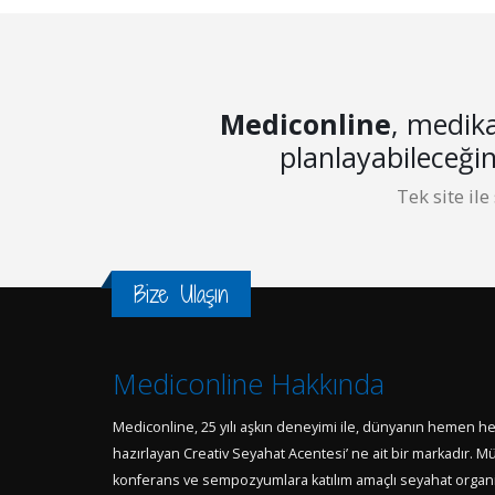
Mediconline
, medika
planlayabileceği
Tek site ile
Bize Ulaşın
Mediconline Hakkında
Mediconline, 25 yılı aşkın deneyimi ile, dünyanın hemen h
hazırlayan Creativ Seyahat Acentesi’ ne ait bir markadır. Müş
konferans ve sempozyumlara katılım amaçlı seyahat organiz