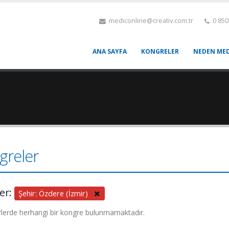
mediconline@creativ.com.tr
0 850
ANA SAYFA
KONGRELER
NEDEN MED
greler
ler:
Şehir: Özdere (İzmir)
rlerde herhangi bir kongre bulunmamaktadır.