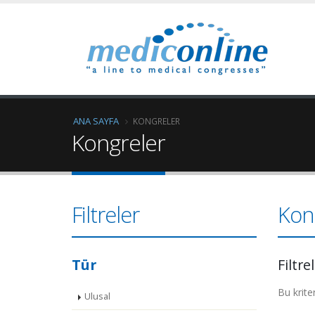
ANA SAYFA
KONGRELER
Kongreler
Filtreler
Kon
Tür
Filtre
Bu krite
Ulusal