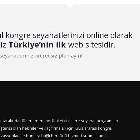
l kongre seyahatlerinizi online olarak
niz
Türkiye’nin ilk
web sitesidir.
 seyahatlerinizi
ücretsiz
planlayın!
er tarafında düzenlenen medikal etkinliklere seyahat programları
terisi olan hekimler ve ilaç firmaları için, uluslararası kongre,
asyonları ile bunlara bağlı her türlü hizmeti sunmaktadır.