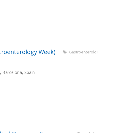
troenterology Week)
Gastroenteroloji
t, Barcelona, Spain