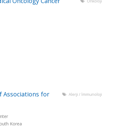
ical Oncology Cancer
Onkoloji
f Associations for
Alerji / İmmunoloji
nter
outh Korea