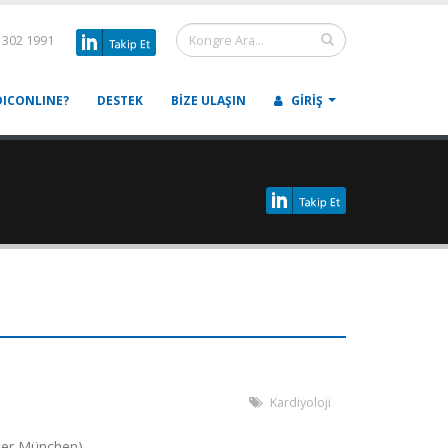
 302 1991
ICONLINE?
DESTEK
BIZE ULAŞIN
GIRIŞ
Kardiyoloji
ter München)