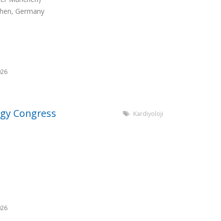
hen, Germany
026
ogy Congress
Kardiyoloji
026