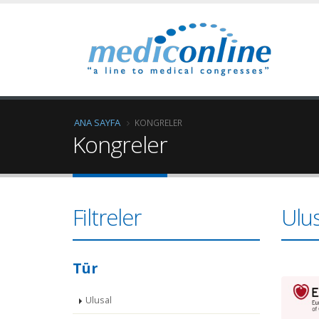
ANA SAYFA
KONGRELER
Kongreler
Filtreler
Ulus
Tür
Ulusal