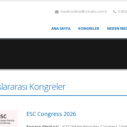
mediconline@creativ.com.tr
0 850
ANA SAYFA
KONGRELER
NEDEN MED
lararası Kongreler
ESC Congress 2026
Kongre Merkezi :
ICM (Internationales Congress Cen