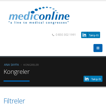
0 850 302 1991
ANA SAYFA
KONGRELER
Kongreler
Filtreler