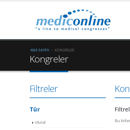
ANA SAYFA
KONGRELER
Kongreler
Filtreler
Kon
Tür
Filtre
Bu krite
Ulusal