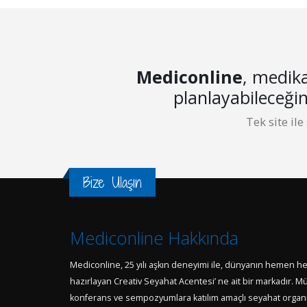
Mediconline
, medika
planlayabileceği
Tek site ile
Bize Ulaşın
Mediconline Hakkında
Mediconline, 25 yılı aşkın deneyimi ile, dünyanın hemen h
hazırlayan Creativ Seyahat Acentesi’ ne ait bir markadır. Müş
konferans ve sempozyumlara katılım amaçlı seyahat organiz