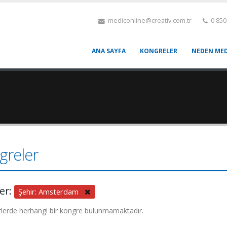
mediconline@creativ.com.tr
0 850
ANA SAYFA
KONGRELER
NEDEN MED
greler
ler:
Şehir: Amsterdam
rlerde herhangi bir kongre bulunmamaktadır.