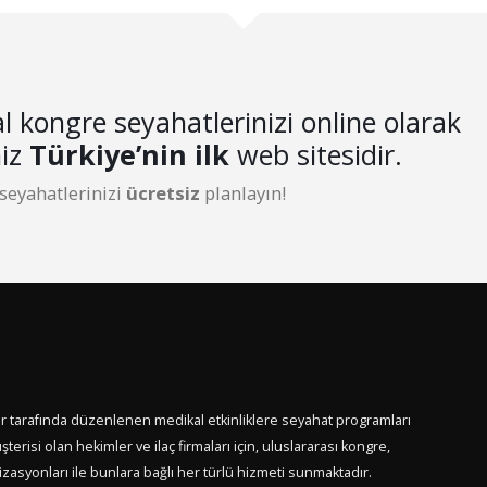
l kongre seyahatlerinizi online olarak
niz
Türkiye’nin ilk
web sitesidir.
 seyahatlerinizi
ücretsiz
planlayın!
er tarafında düzenlenen medikal etkinliklere seyahat programları
terisi olan hekimler ve ilaç firmaları için, uluslararası kongre,
asyonları ile bunlara bağlı her türlü hizmeti sunmaktadır.