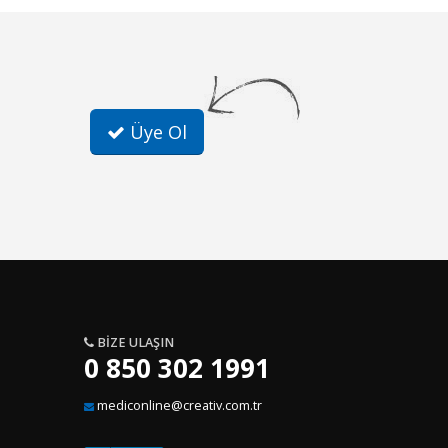
Üye Ol
BIZE ULAŞIN
0 850 302 1991
mediconline@creativ.com.tr