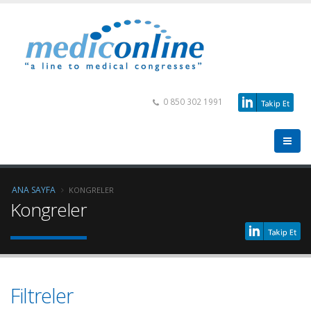
0 850 302 1991
ANA SAYFA
KONGRELER
Kongreler
Filtreler