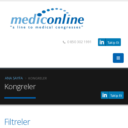
0 850 302 1991
ANA SAYFA
KONGRELER
Kongreler
Filtreler