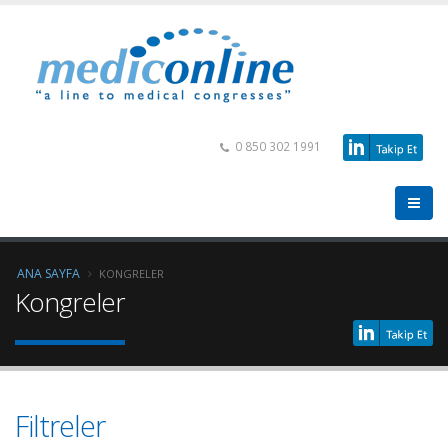
0 850 302 1991
ANA SAYFA
KONGRELER
Kongreler
Filtreler