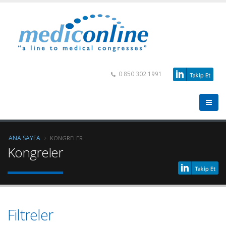
0 850 302 1991
ANA SAYFA
KONGRELER
Kongreler
Filtreler