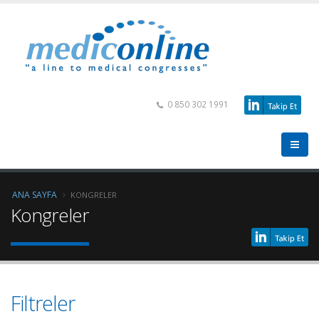
0 850 302 1991
ANA SAYFA
KONGRELER
Kongreler
Filtreler