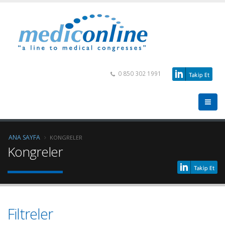
0 850 302 1991
ANA SAYFA
KONGRELER
Kongreler
Filtreler