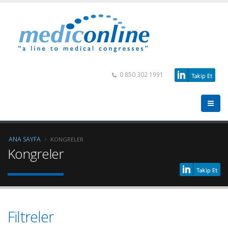
0 850 302 1991
ANA SAYFA
KONGRELER
Kongreler
Filtreler