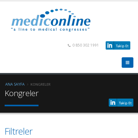
0 850 302 1991
ANA SAYFA
KONGRELER
Kongreler
Filtreler