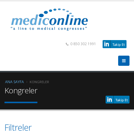
0 850 302 1991
ANA SAYFA
KONGRELER
Kongreler
Filtreler