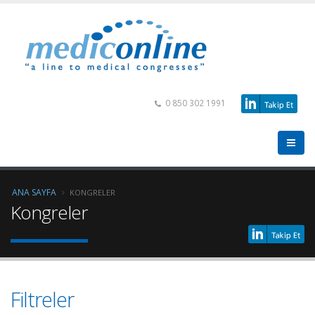
0 850 302 1991
ANA SAYFA
KONGRELER
Kongreler
Filtreler