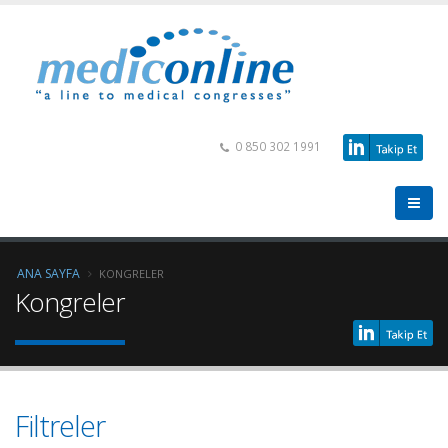
0 850 302 1991
ANA SAYFA
KONGRELER
Kongreler
Filtreler