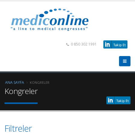
0 850 302 1991
ANA SAYFA
KONGRELER
Kongreler
Filtreler