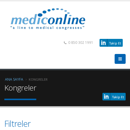
0 850 302 1991
ANA SAYFA
KONGRELER
Kongreler
Filtreler